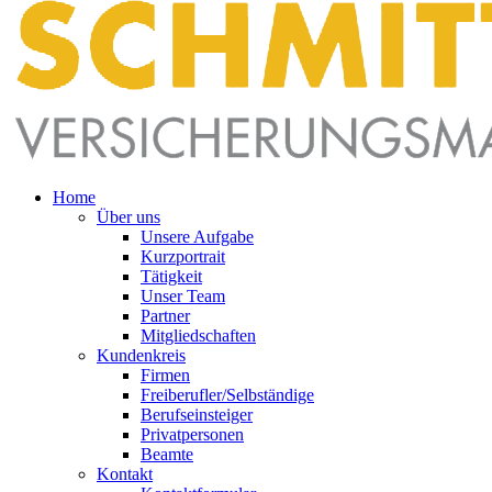
Home
Über uns
Unsere Aufgabe
Kurzportrait
Tätigkeit
Unser Team
Partner
Mitgliedschaften
Kundenkreis
Firmen
Freiberufler/Selbständige
Berufseinsteiger
Privatpersonen
Beamte
Kontakt