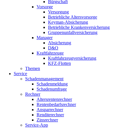
Bürgschaft
Vorsorge
Versorgung
Betriebliche Altersvorsorge
Keyman-Absicherung
Betriebliche Krankenversicherung
Gruppenunfallversicherung
Manager
Absicherung
D&O
Kraftfahrzeuge
Kraftfahrzeugversicherung
KFZ-Flotten
Themen
Service
Schadenmanagement
Schadenmeldung
Schadenumfrage
Rechner
Altersrentenrechner
Rentenbedarfsrechner
Ansparrechner
Renditerechner
Zinsrechner
Service-App