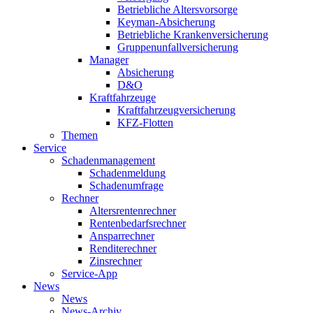
Betriebliche Altersvorsorge
Keyman-Absicherung
Betriebliche Krankenversicherung
Gruppenunfallversicherung
Manager
Absicherung
D&O
Kraftfahrzeuge
Kraftfahrzeugversicherung
KFZ-Flotten
Themen
Service
Schadenmanagement
Schadenmeldung
Schadenumfrage
Rechner
Altersrentenrechner
Rentenbedarfsrechner
Ansparrechner
Renditerechner
Zinsrechner
Service-App
News
News
News-Archiv